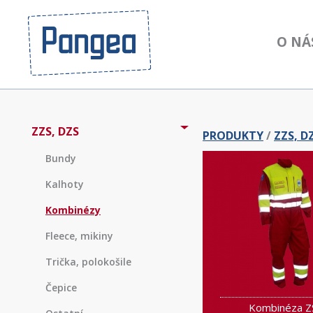
O NÁ
ZZS, DZS
PRODUKTY
/
ZZS, D
Bundy
Kalhoty
Kombinézy
Fleece, mikiny
Trička, polokošile
Čepice
Kombinéza Z